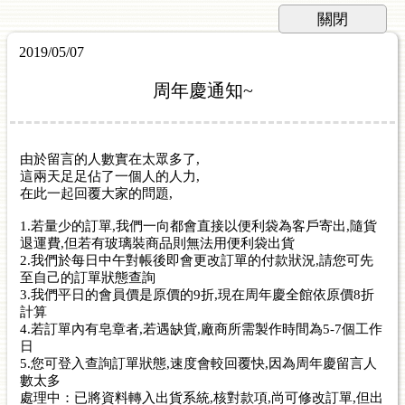
2019/05/07
周年慶通知~
由於留言的人數實在太眾多了,
這兩天足足佔了一個人的人力,
在此一起回覆大家的問題,
1.若量少的訂單,我們一向都會直接以便利袋為客戶寄出,隨貨
退運費,但若有玻璃裝商品則無法用便利袋出貨
2.我們於每日中午對帳後即會更改訂單的付款狀況,請您可先
至自己的訂單狀態查詢
3.我們平日的會員價是原價的9折,現在周年慶全館依原價8折
計算
4.若訂單內有皂章者,若遇缺貨,廠商所需製作時間為5-7個工作
日
5.您可登入查詢訂單狀態,速度會較回覆快,因為周年慶留言人
數太多
處理中：已將資料轉入出貨系統,核對款項,尚可修改訂單,但出