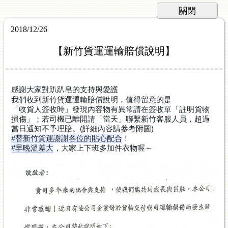
2018/12/26
【新竹貨運運輸賠償說明】
🙇‍♂
🙇‍♀
感謝大家對趴趴皂的支持與愛護
⬇
我們收到新竹貨運運輸賠償說明，值得留意的是
「收貨人簽收時」發現內容物有異常請在簽收單「註明貨物
損傷」；若司機已離開請「當天」聯繫新竹客服人員，超過
當日通知不予理賠。(詳細內容請參考附圖)
#替新竹貨運謝謝各位的貼心配合
！
#早晚溫差大
，大家上下班多加件衣物喔～
