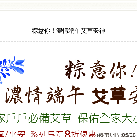
粽意你！濃情端午艾草安神